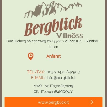
Fam. Delueg Valentinweg 20 I-39040 Villnöß (BZ) - Südtirol -
Italien
Anfahrt
TEL./FAX:
0039 0472 842503
E-MAIL:
info@bergblick.it
MwSt.-Nr: IT03018270219
CIN: IT021033B4IYIQQUYI
www.bergblick.it