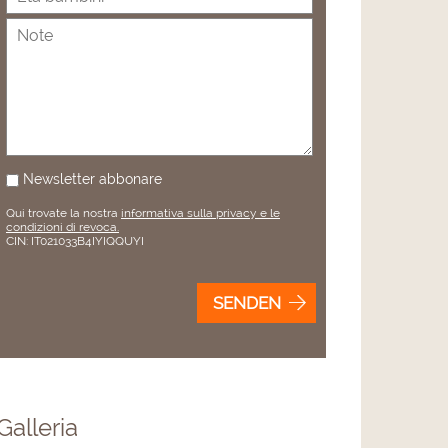
Newsletter abbonare
Qui trovate la nostra
informativa sulla privacy e le
condizioni di revoca.
CIN: IT021033B4IYIQQUYI
SENDEN
Galleria