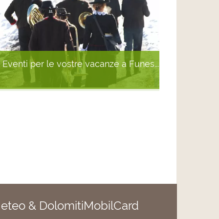
Eventi per le vostre vacanze a Funes...
eteo & DolomitiMobilCard