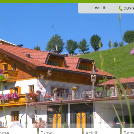
0039
de
it