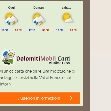
Oggi
Domani
sabato
18 °C
36 °C
17 °C
33 °C
16 °C
33 °C
n'unica carta che offre una moltitudine di
antaggi e servizi nella Val di Funes e nei
intorni!
...ulteriori informazioni