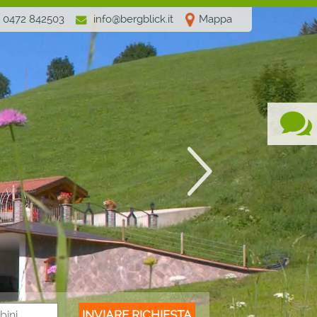
 0472 842503
info@bergblick.it
Mappa
INVIARE RICHIESTA