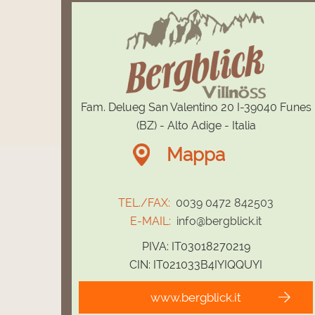
Fam. Delueg San Valentino 20 I-39040 Funes
(BZ) - Alto Adige - Italia
Mappa
TEL./FAX:
0039 0472 842503
E-MAIL:
info@bergblick.it
PIVA: IT03018270219
CIN: IT021033B4IYIQQUYI
www.bergblick.it